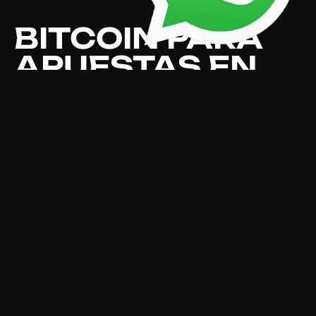
BITCOIN PARA
APUESTAS EN
CASINOS
CONFIABLES
Para activar esta función tendrás que
conseguir 3 corazones que deberán
aterrizar en las líneas de pago 1, pero hay
muchas posibilidades de ganar. Bitcoin para
apuestas en casinos confiables como
mencionamos, por lo que vale la pena
intentarlo.
EXPERIMENTA LA
EMOCIÓN DE LOS