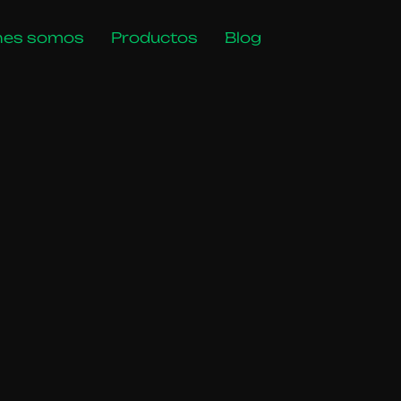
nes somos
Productos
Blog