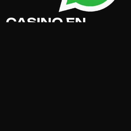
CASINO EN
URUGUAY
Ahora, todos los juegos tienen licencia y la
atención al cliente es adecuada. Bueno, las
ranuras de baja volatilidad tienen la menor
cantidad de riesgo.
Que Es El Casino De Murcia
DIVIÉRTETE
JUGANDO AL
CASINO ONLINE
GRATIS SIN
REGISTRO
De todos los espacios temáticos de