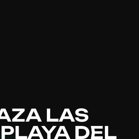
AZA LAS
PLAYA DEL