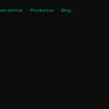
nes somos
Productos
Blog