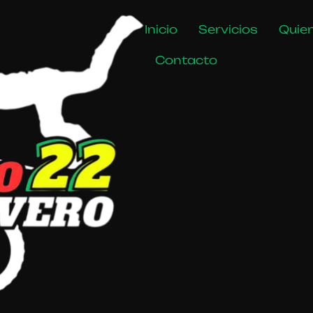
Inicio
Servicios
Quie
Contacto