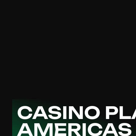
CASINO PL
AMERICAS 