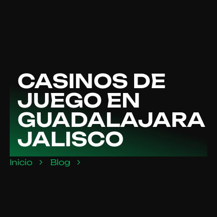
CASINOS DE
JUEGO EN
GUADALAJARA
JALISCO
Inicio
Blog