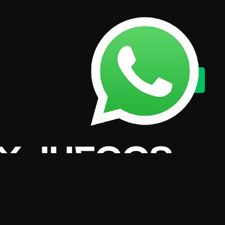
 Y JUEGOS
n de apostar en sitios que no son del Reino