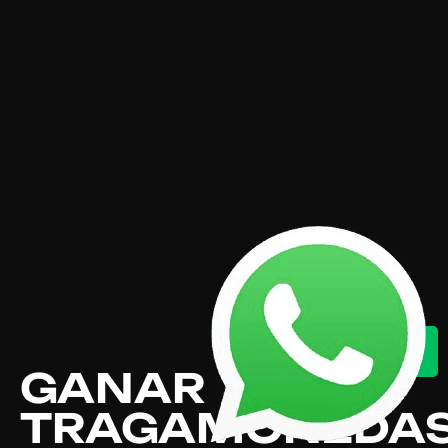
GANAR
TRAGAMONEDA