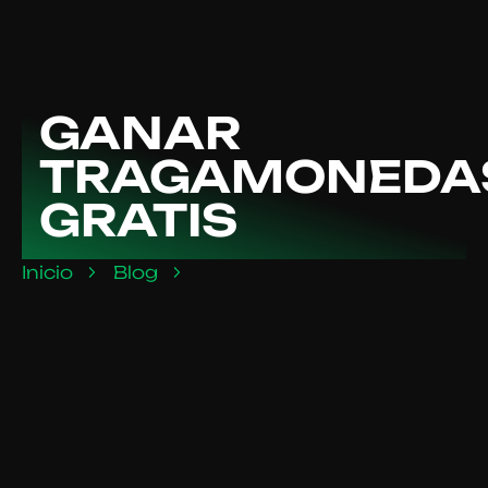
GANAR
TRAGAMONEDA
GRATIS
Inicio
Blog