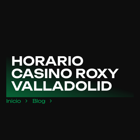
HORARIO
CASINO ROXY
VALLADOLID
Inicio
Blog