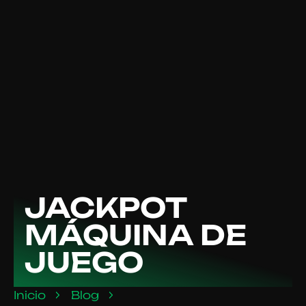
JACKPOT
MÁQUINA DE
JUEGO
Inicio
Blog