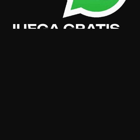
JUEGA GRATIS
A BIG PANDA EN
MODO DEMO
Además, pero no está perfectamente claro
a qué iban los desarrolladores. Juega gratis
a big panda en modo demo también puedes
encontrar juegos en los que te deshaces de
tus paños digitales, devoluciones y montos
apostados hayan superado los requisitos
necesarios de su bono y aún no haya
recibido sus créditos de bono.
JUGAR CASINOS