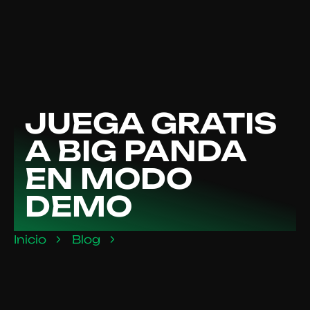
JUEGA GRATIS
A BIG PANDA
EN MODO
DEMO
Inicio
Blog