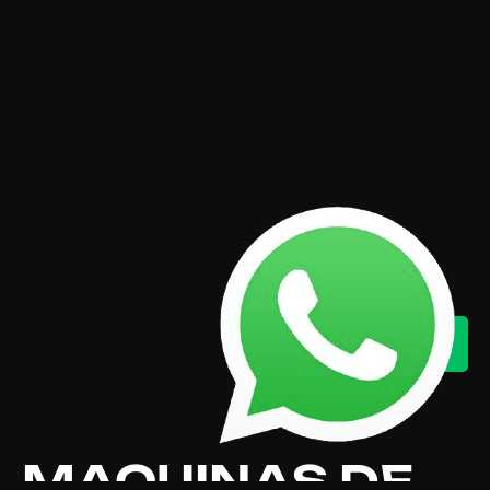
MAQUINAS DE