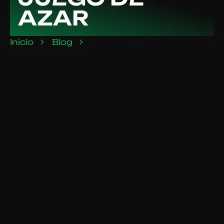
AZAR
Inicio
Blog