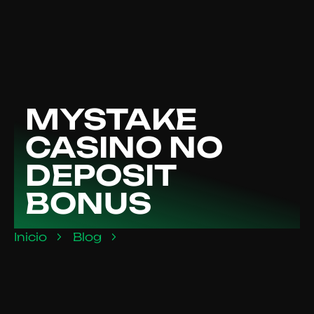
MYSTAKE
CASINO NO
DEPOSIT
BONUS
Inicio
Blog